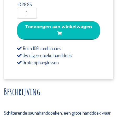
€
29,95
Sauna
Handdoek
Aubergine
Toevoegen aan winkelwagen
driehoek
multi
colour
Ruim 100 combinaties
aantal
Uw eigen unieke handdoek
Grote ophanglussen
Beschrijving
Schitterende saunahanddoeken, een grote handdoek waar