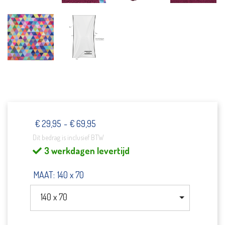
€
29,95
-
€
69,95
Prijsklasse:
Dit bedrag is inclusief BTW
€29,95
3 werkdagen levertijd
tot
€69,95
MAAT
:
140 x 70
140 x 70