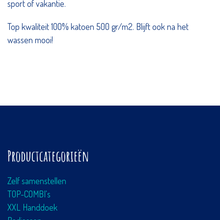
sport of vakantie.
Top kwaliteit 100% katoen 500 gr/m2. Blijft ook na het
wassen mooi!
Productcategorieën
Zelf samenstellen
TOP-COMBI's
XXL Handdoek