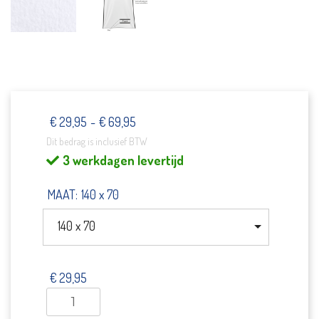
€
29,95
-
€
69,95
Prijsklasse:
Dit bedrag is inclusief BTW
€29,95
3 werkdagen levertijd
tot
€69,95
MAAT
:
140 x 70
140 x 70
€
29,95
Sauna
Handdoek